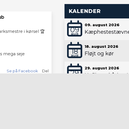
KALENDER
ub
09. august 2026
09
rksmestre i kørsel 🏆
Kæphestestævn
aug
18. august 2026
18
Fløjt og kør
es mega seje
aug
29. august 2026
Se på Facebook
Del
29
Haflingerkåring
aug
ub
08. september 2026
08
Besstyrelsesmød
sep
konkurrence,
 sluttede fælles af med
11. september 2026
elig fællesspisning
11
Oldenborgerstævn
sep
Se på Facebook
Del