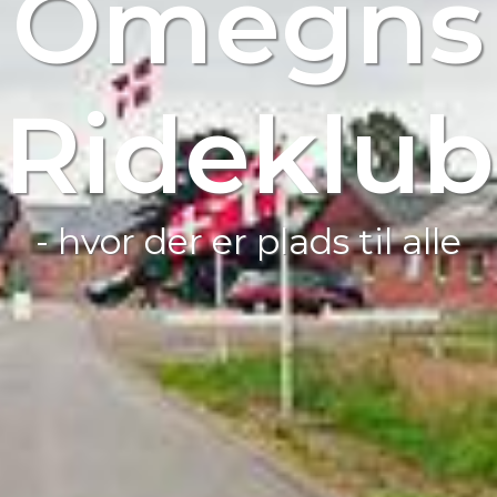
Omegns
Rideklub
- hvor der er plads til alle