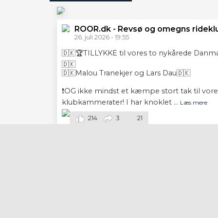
ROOR.dk
ROOR.dk - Revsø og omegns ridekl
- Revsø
26. juli 2026 - 19:55
og
omegns
🇩🇰🏆TILLYKKE til vores to nykårede Danma
rideklub
🇩🇰
synes godt om
🇩🇰Malou Tranekjer og Lars Dau🇩🇰
❗️OG ikke mindst et kæmpe stort tak til vor
klubkammerater! I har knoklet
...
Læs mere
214
3
21
ROOR.dk - Revsø og omegns ridekl
22. juni 2026 - 18:58
Sommerafslutning i elevskolen🤩 Skønheds
mønstring og longering var fokus i dag🐴 Vi
forældre opstaldere undervisere osv til hygg
med over 110 til
...
Læs mere
31
2
0