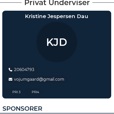
Privat Underviser
Kristine Jespersen Dau
KJD
20604793
vojumgaard@gmail.com
PRI 3
PRI4
SPONSORER