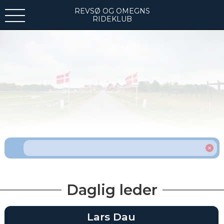
REVSØ OG OMEGNS
RIDEKLUB
Daglig leder
Lars Dau