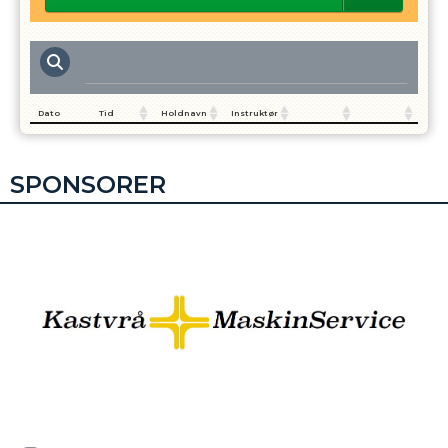
Dato
Tid
Holdnavn
Instruktør
SPONSORER