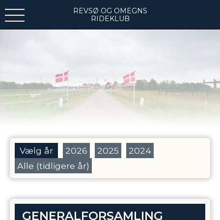
REVSØ OG OMEGNS
RIDEKLUB
Vælg år
2026
2025
2024
Alle (tidligere år)
GENERALFORSAMLING